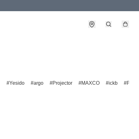
D
Yesido
argo
Projector
MAXCO
ickb
Pana