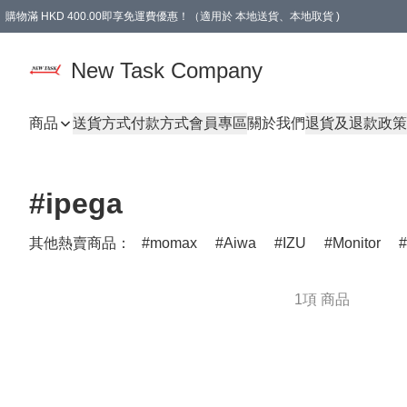
購物滿 HKD 400.00即享免運費優惠！（適用於 本地送貨、本地取貨 )
買滿300元, 可選免費禮物. Free gift for purchasing over $300.
New Task Company
商品
送貨方式
付款方式
會員專區
關於我們
退貨及退款政策
#ipega
其他熱賣商品：
momax
Aiwa
IZU
Monitor
1項 商品