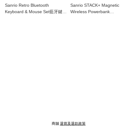
Sanrio Retro Bluetooth
Sanrio STACK+ Magnetic
Keyboard & Mouse Set藍牙鍵盤
Wireless Powerbank
滑鼠套裝
(5,000mAh)
商舖
退貨及退款政策