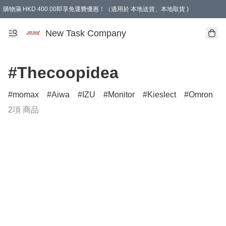
購物滿 HKD 400.00即享免運費優惠！（適用於 本地送貨、本地取貨 )
買滿300元, 可選免費禮物. Free gift for purchasing over $300.
New Task Company
#Thecoopidea
momax
Aiwa
IZU
Monitor
Kieslect
Omron
2項 商品