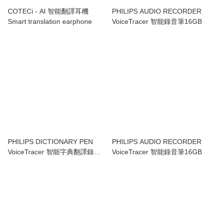
COTECi - AI 智能翻譯耳機
PHILIPS AUDIO RECORDER
Smart translation earphone
VoiceTracer 智能錄音筆16GB
PHILIPS DICTIONARY PEN
PHILIPS AUDIO RECORDER
VoiceTracer 智能字典翻譯錄音
VoiceTracer 智能錄音筆16GB
筆16GB