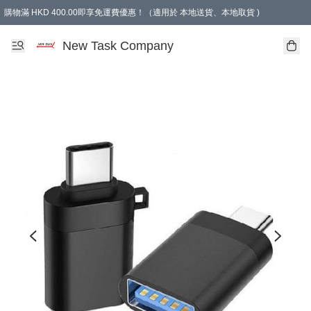
購物滿 HKD 400.00即享免運費優惠！（適用於 本地送貨、本地取貨 )
買滿300元, 可選免費禮物. Free gift for purchasing over $300.
New Task Company