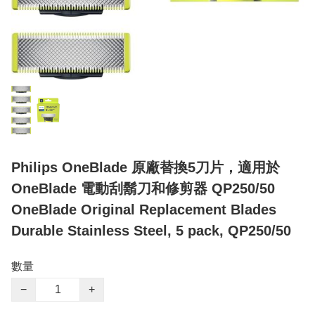
Philips OneBlade 原廠替換5刀片，適用於
OneBlade 電動刮鬍刀和修剪器 QP250/50
OneBlade Original Replacement Blades
Durable Stainless Steel, 5 pack, QP250/50
數量
−
+