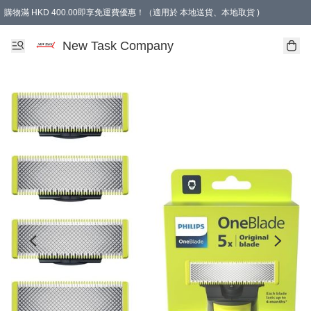
購物滿 HKD 400.00即享免運費優惠！（適用於 本地送貨、本地取貨 )
買滿300元, 可選免費禮物. Free gift for purchasing over $300.
New Task Company