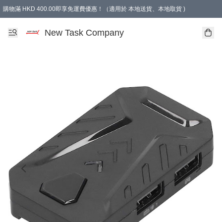
購物滿 HKD 400.00即享免運費優惠！（適用於 本地送貨、本地取貨 )
買滿300元, 可選免費禮物. Free gift for purchasing over $300.
New Task Company