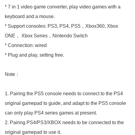
* 7 in 1 video game converter, play video games with a 
keyboard and a mouse.

* Support consoles: PS3, PS4, PS5，Xbox360, Xbox 
ONE， Xbox Series，Nintendo Switch

* Connection: wired

* Plug and play, setting free.

Note：

1. Pairing the PS5 console needs to connect to the PS4 
original gamepad to guide, and adapt to the PS5 console 
can only play PS4 series games at present.

2. Pairing PS4/PS3/XBOX needs to be connected to the 
original gamepad to use it.
