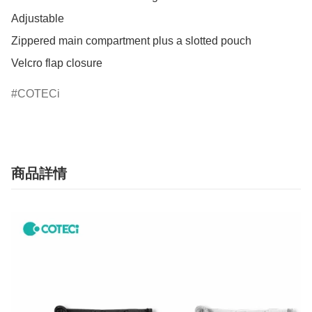
Adjustable

Zippered main compartment plus a slotted pouch

Velcro flap closure
COTECi
商品詳情