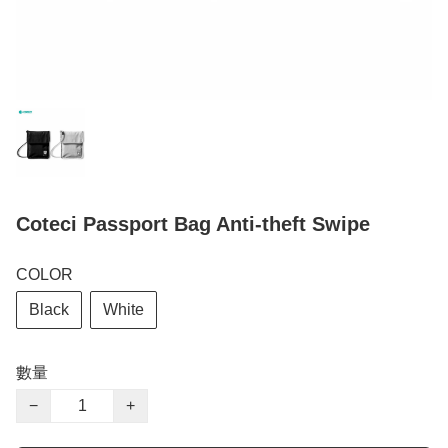
Coteci Passport Bag Anti-theft Swipe
COLOR
Black
White
數量
−
+