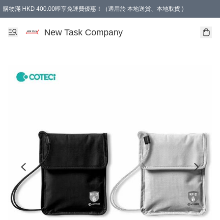
購物滿 HKD 400.00即享免運費優惠！（適用於 本地送貨、本地取貨 )
買滿300元, 可選免費禮物. Free gift for purchasing over $300.
New Task Company