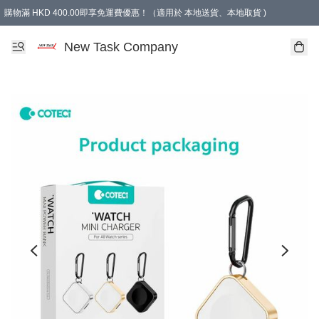
購物滿 HKD 400.00即享免運費優惠！（適用於 本地送貨、本地取貨 )
買滿300元, 可選免費禮物. Free gift for purchasing over $300.
New Task Company