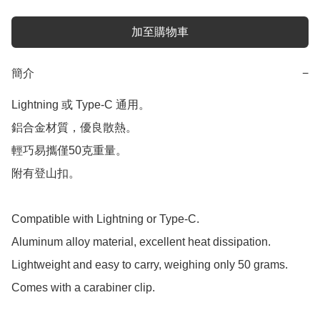
加至購物車
簡介
−
Lightning 或 Type-C 通用。

鋁合金材質，優良散熱。

輕巧易攜僅50克重量。

附有登山扣。

Compatible with Lightning or Type-C.

Aluminum alloy material, excellent heat dissipation.

Lightweight and easy to carry, weighing only 50 grams.

Comes with a carabiner clip.