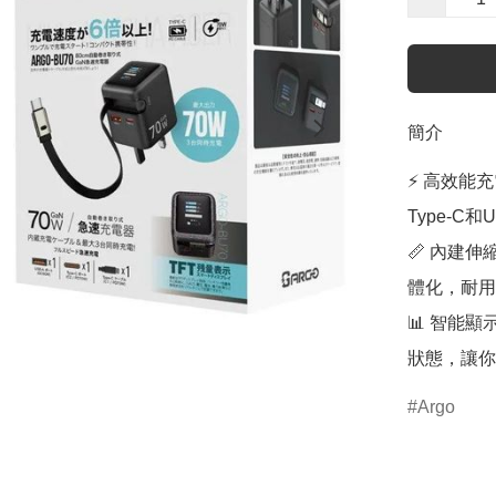
簡介
⚡ 高效能充
Type-C
📏 內建伸
體化，耐用
📊 智能
狀態，讓你
Argo