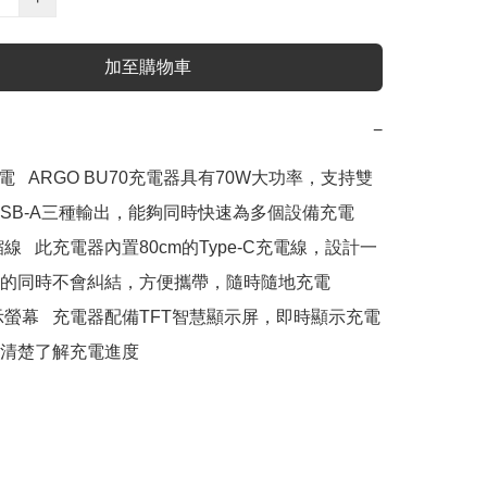
加至購物車
−
電   ARGO BU70充電器具有70W大功率，支持雙
和USB-A三種輸出，能夠同時快速為多個設備充電

縮線   此充電器內置80cm的Type-C充電線，設計一
的同時不會糾結，方便攜帶，隨時隨地充電

顯示螢幕   充電器配備TFT智慧顯示屏，即時顯示充電
清楚了解充電進度