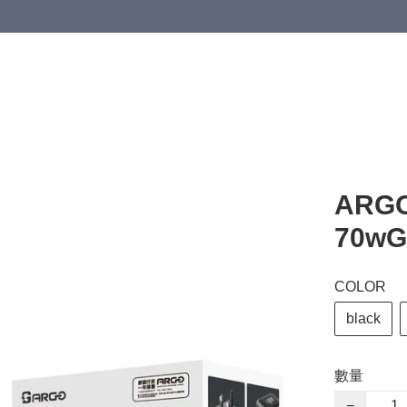
ARG
70w
COLOR
black
數量
−