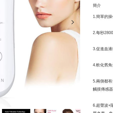
簡介
1.簡單的操
2.每秒28
3.促進血
4.軟化舊
5.兩側都
觸摸傳感器
6.超聲波