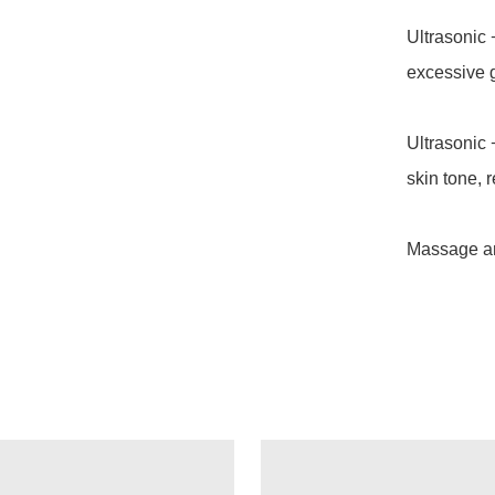
Ultrasonic 
excessive g
Ultrasonic 
skin tone, 
Massage and