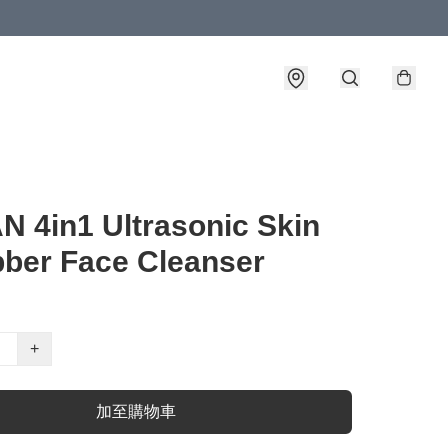
 4in1 Ultrasonic Skin
ber Face Cleanser
+
加至購物車