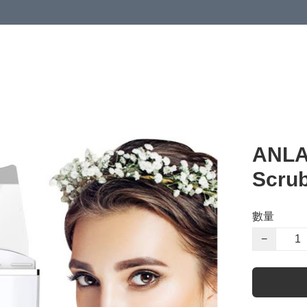
ANLAN
Scrub
數量
−