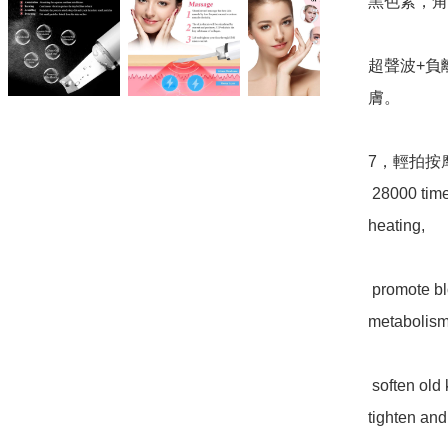
黑色素，角
超聲波+負
膚。

7，輕拍按
 28000 times per second ultrasonic vibration with mild 
heating,

 promote blood circulation, accelerate the speed of skin cell 
metabolism
 soften old keratin, restore skin elasticity, and make skin 
tighten and