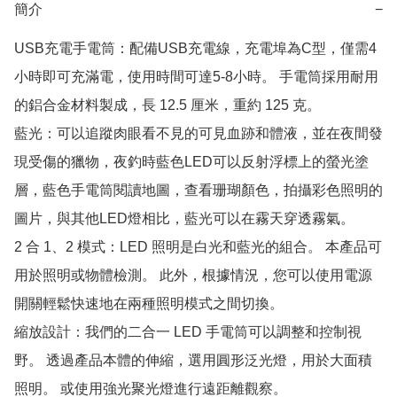
簡介
−
USB充電手電筒：配備USB充電線，充電埠為C型，僅需4
小時即可充滿電，使用時間可達5-8小時。 手電筒採用耐用
的鋁合金材料製成，長 12.5 厘米，重約 125 克。

藍光：可以追蹤肉眼看不見的可見血跡和體液，並在夜間發
現受傷的獵物，夜釣時藍色LED可以反射浮標上的螢光塗
層，藍色手電筒閱讀地圖，查看珊瑚顏色，拍攝彩色照明的
圖片，與其他LED燈相比，藍光可以在霧天穿透霧氣。

2 合 1、2 模式：LED 照明是白光和藍光的組合。 本產品可
用於照明或物體檢測。 此外，根據情況，您可以使用電源
開關輕鬆快速地在兩種照明模式之間切換。

縮放設計：我們的二合一 LED 手電筒可以調整和控制視
野。 透過產品本體的伸縮，選用圓形泛光燈，用於大面積
照明。 或使用強光聚光燈進行遠距離觀察。
