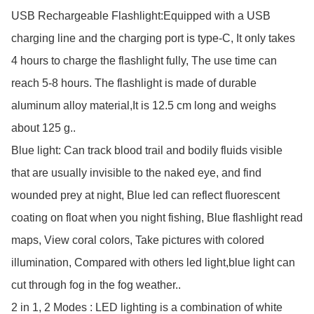
USB Rechargeable Flashlight:Equipped with a USB 
charging line and the charging port is type-C, It only takes 
4 hours to charge the flashlight fully, The use time can 
reach 5-8 hours. The flashlight is made of durable 
aluminum alloy material,It is 12.5 cm long and weighs 
about 125 g..

Blue light: Can track blood trail and bodily fluids visible 
that are usually invisible to the naked eye, and find 
wounded prey at night, Blue led can reflect fluorescent 
coating on float when you night fishing, Blue flashlight read 
maps, View coral colors, Take pictures with colored 
illumination, Compared with others led light,blue light can 
cut through fog in the fog weather..

2 in 1, 2 Modes : LED lighting is a combination of white 