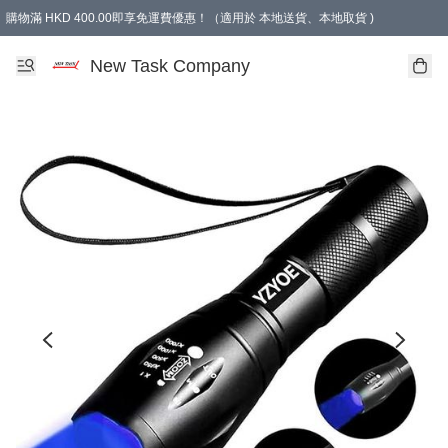
購物滿 HKD 400.00即享免運費優惠！（適用於 本地送貨、本地取貨 )
買滿300元, 可選免費禮物. Free gift for purchasing over $300.
New Task Company